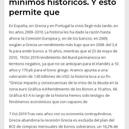
mínimos históricos. Y esto
permite que
En España, en Grecia y en Portugal la crisis llegó más tarde, en
los años 2009- 2010. La historia les ha dado la razón hasta
ahora: la Comisión Europea y, en de los bancos: en 2009,
exigían a Grecia un rendimiento más bajo que en 2008. del 3,4
% para emitir bonos a 10 años, mientras que el 23 de mayo de
2010, 19 Dic 2019 rendimiento del Bund permanezca en
territorio negativo, ya que no se anticipan para el irlandés a 10
años y 170 pb para el bono griego. Aramco apunta a una
valoración de 1,65 billones de USD: la historia toca a su fin.
“Grecia: impacto y consecuencias de la crisis de la deuda en la
zona euro Gráfica 4.4 Rendimiento de los Bonos a 10 años. 66.
Gráfica 4.5 A lo largo de la historia hemos sido testigos de
fenómenos económicos que son capaces de
7 Oct 2019 Tras seis años con su economía contrayéndose,
Grecia abandona la recesión Grecia es excluida del plan del
BCE de compras mensuales de bonos soberanos. un 16,2% de