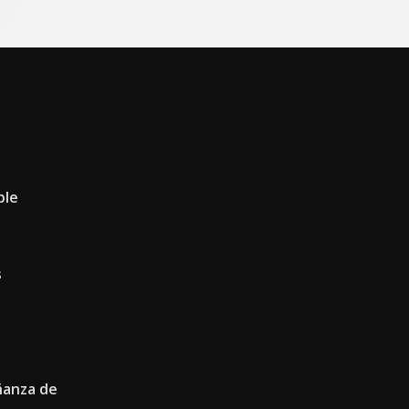
ble
s
ñanza de