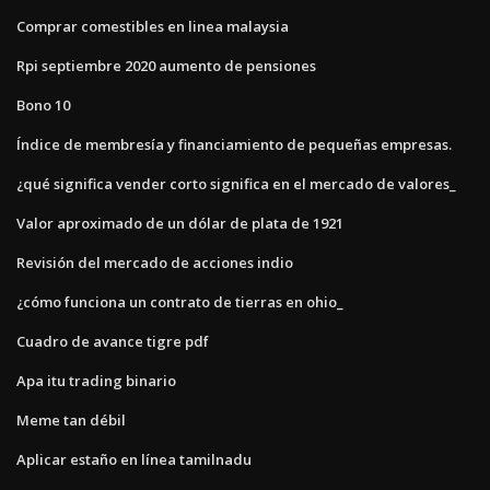
Comprar comestibles en linea malaysia
Rpi septiembre 2020 aumento de pensiones
Bono 10
Índice de membresía y financiamiento de pequeñas empresas.
¿qué significa vender corto significa en el mercado de valores_
Valor aproximado de un dólar de plata de 1921
Revisión del mercado de acciones indio
¿cómo funciona un contrato de tierras en ohio_
Cuadro de avance tigre pdf
Apa itu trading binario
Meme tan débil
Aplicar estaño en línea tamilnadu