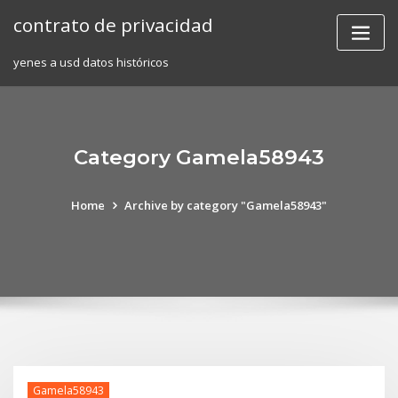
Skip
contrato de privacidad
to
content
yenes a usd datos históricos
Category Gamela58943
Home
Archive by category "Gamela58943"
Gamela58943