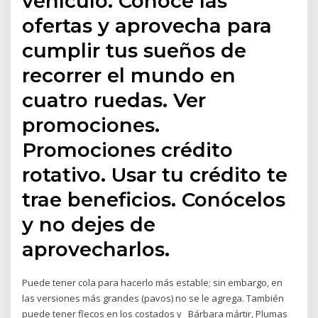
vehículo. Conoce las
ofertas y aprovecha para
cumplir tus sueños de
recorrer el mundo en
cuatro ruedas. Ver
promociones.
Promociones crédito
rotativo. Usar tu crédito te
trae beneficios. Conócelos
y no dejes de
aprovecharlos.
Puede tener cola para hacerlo más estable; sin embargo, en
las versiones más grandes (pavos) no se le agrega. También
puede tener flecos en los costados y Bárbara mártir, Plumas