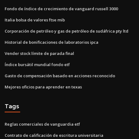
Fondo de índice de crecimiento de vanguard russell 3000
Italia bolsa de valores ftse mib
Corporación de petróleo y gas de petróleo de sudáfrica pty ltd
Historial de bonificaciones de laboratorios ipca
Vender stock límite de parada final
Índice bursátil mundial fondo etf
Gasto de compensación basado en acciones reconocido
Mejores oficios para aprender en texas
Tags
Reglas comerciales de vanguardia etf
Contrato de calificación de escritura universitaria