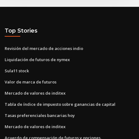
Top Stories
Revisión del mercado de acciones indio
Liquidación de futuros de nymex
Sula11 stock
Valor de marca de futuros
Mercado de valores de inditex
Tabla de índice de impuesto sobre ganancias de capital
Tasas preferenciales bancarias hoy
Mercado de valores de inditex
Acuerdo de compensación de futuros y opciones.