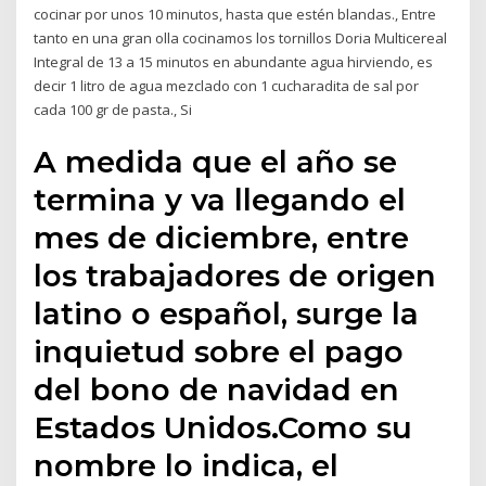
cocinar por unos 10 minutos, hasta que estén blandas., Entre
tanto en una gran olla cocinamos los tornillos Doria Multicereal
Integral de 13 a 15 minutos en abundante agua hirviendo, es
decir 1 litro de agua mezclado con 1 cucharadita de sal por
cada 100 gr de pasta., Si
A medida que el año se
termina y va llegando el
mes de diciembre, entre
los trabajadores de origen
latino o español, surge la
inquietud sobre el pago
del bono de navidad en
Estados Unidos.Como su
nombre lo indica, el