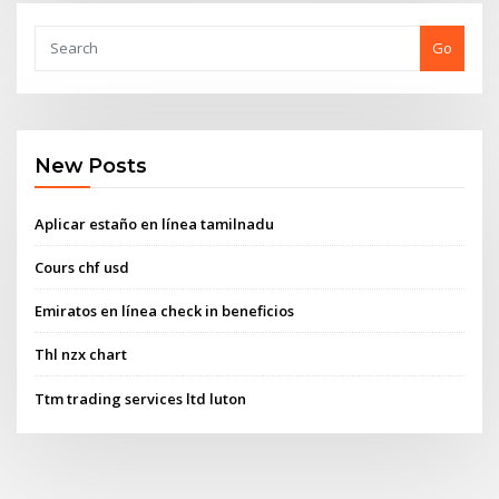
Go
New Posts
Aplicar estaño en línea tamilnadu
Cours chf usd
Emiratos en línea check in beneficios
Thl nzx chart
Ttm trading services ltd luton