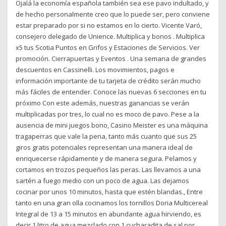
Ojalá la economía española también sea ese pavo indultado, y
de hecho personalmente creo que lo puede ser, pero conviene
estar preparado por si no estamos en lo cierto. Vicente Varó,
consejero delegado de Unience. Multiplica y bonos . Multiplica
x5 tus Scotia Puntos en Grifos y Estaciones de Servicios. Ver
promoción. Cierrapuertas y Eventos . Una semana de grandes
descuentos en Cassinelli. Los movimientos, pagos e
información importante de tu tarjeta de crédito serán mucho
más fáciles de entender. Conoce las nuevas 6 secciones en tu
próximo Con este además, nuestras ganancias se verán
multiplicadas por tres, lo cual no es moco de pavo. Pese a la
ausencia de mini juegos bono, Casino Meister es una máquina
tragaperras que vale la pena, tanto más cuanto que sus 25
giros gratis potenciales representan una manera ideal de
enriquecerse rápidamente y de manera segura. Pelamos y
cortamos en trozos pequeños las peras. Las llevamos a una
sartén a fuego medio con un poco de agua. Las dejamos
cocinar por unos 10 minutos, hasta que estén blandas., Entre
tanto en una gran olla cocinamos los tornillos Doria Multicereal
Integral de 13 a 15 minutos en abundante agua hirviendo, es
decir 1 litro de agua mezclado con 1 cucharadita de sal por