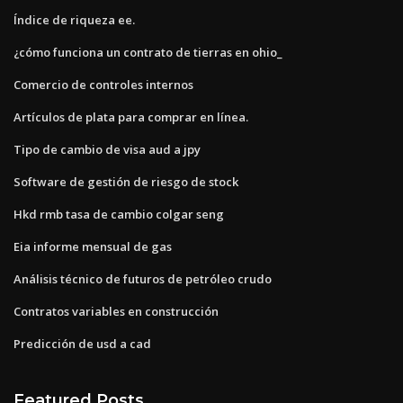
Índice de riqueza ee.
¿cómo funciona un contrato de tierras en ohio_
Comercio de controles internos
Artículos de plata para comprar en línea.
Tipo de cambio de visa aud a jpy
Software de gestión de riesgo de stock
Hkd rmb tasa de cambio colgar seng
Eia informe mensual de gas
Análisis técnico de futuros de petróleo crudo
Contratos variables en construcción
Predicción de usd a cad
Featured Posts