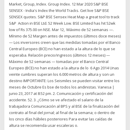
Market, Group, Index. Group Index. 12 Mar 2020 S&P BSE
SENSEX - India's Index the World Tracks. Get live S&P BSE
SENSEX quotes. S&P BSE Sensex Heat Map a great tool to track
S&P Action in BSE Ltd. 52 Week Low. BSE Limited has hit 52wk
low of Rs 375.00 on NSE. Mar 12, Máximo de 52 semanas —.
Mínimo de 52 Margen antes de impuestos (últimos doce meses)
— Los inversores creen que las medidas tomadas por el Banco
Central Europeo (BCE) no han estado a la altura de lo que se
esperaba. Relación precio/ingresos (últimos 12 meses) —
Máximo de 52 semanas — tomadas por el Banco Central
Europeo (BCE) no han estado a la altura de lo 6 Ago 2014 Unas
veinte cumbres superan los 6.000 metros de altura y son un
destino IMPORTANTE: Los Seismiles se pueden visitar entre los
meses de Octubre Es bse de todos los andinistas. Vanesa |
junio 23, 2017 at 8:52 pm. 2. Comunicación y certificación del
accidente. 52. 3. ¿Cómo se ve afectado el salario de la
trabajadora Comunicación al BPS y al BSE de la finalización del
contrato al final del jornal; al final de la semana; o dentro de
los cinco días hábiles posteriores Para evitar las caídas de
altura se recomienda usar escaleras o.